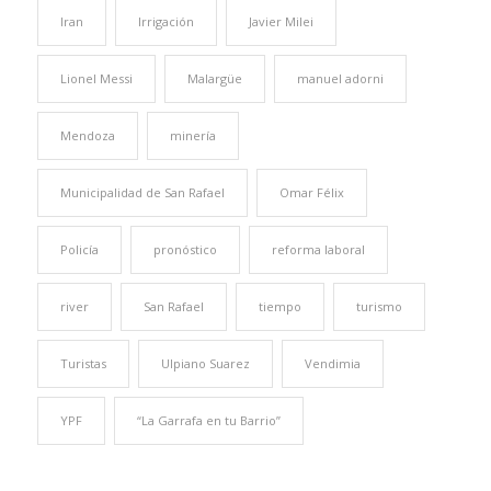
Iran
Irrigación
Javier Milei
Lionel Messi
Malargüe
manuel adorni
Mendoza
minería
Municipalidad de San Rafael
Omar Félix
Policía
pronóstico
reforma laboral
river
San Rafael
tiempo
turismo
Turistas
Ulpiano Suarez
Vendimia
YPF
“La Garrafa en tu Barrio”