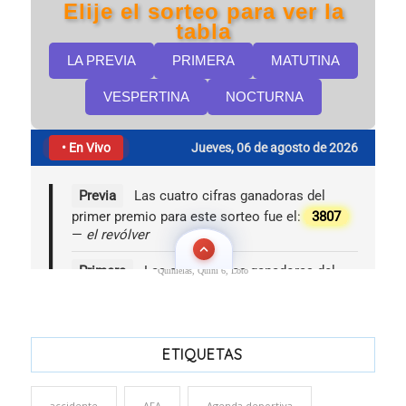
Quinielas, Quini 6, Loto
ETIQUETAS
accidente
AFA
Agenda deportiva