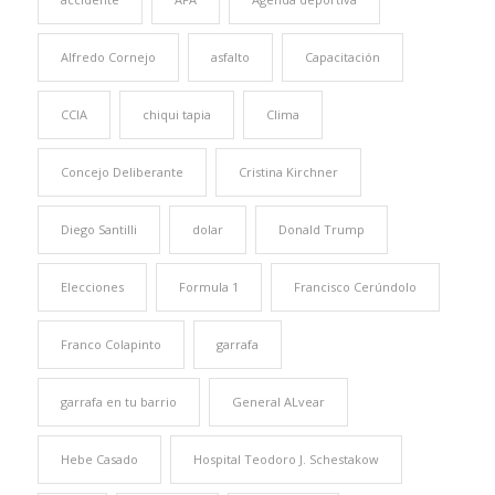
Alfredo Cornejo
asfalto
Capacitación
CCIA
chiqui tapia
Clima
Concejo Deliberante
Cristina Kirchner
Diego Santilli
dolar
Donald Trump
Elecciones
Formula 1
Francisco Cerúndolo
Franco Colapinto
garrafa
garrafa en tu barrio
General ALvear
Hebe Casado
Hospital Teodoro J. Schestakow