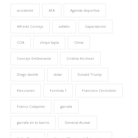
accidente
AFA
Agenda deportiva
Alfredo Cornejo
asfalto
Capacitación
CCIA
chiqui tapia
Clima
Concejo Deliberante
Cristina Kirchner
Diego Santilli
dolar
Donald Trump
Elecciones
Formula 1
Francisco Cerúndolo
Franco Colapinto
garrafa
garrafa en tu barrio
General ALvear