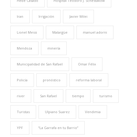
Hebe Casado
Hospital Teodoro J. Schestakow
Iran
Irrigación
Javier Milei
Lionel Messi
Malargüe
manuel adorni
Mendoza
minería
Municipalidad de San Rafael
Omar Félix
Policía
pronóstico
reforma laboral
river
San Rafael
tiempo
turismo
Turistas
Ulpiano Suarez
Vendimia
YPF
“La Garrafa en tu Barrio”