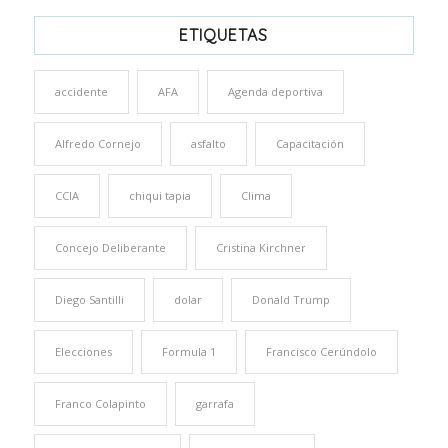
ETIQUETAS
accidente
AFA
Agenda deportiva
Alfredo Cornejo
asfalto
Capacitación
CCIA
chiqui tapia
Clima
Concejo Deliberante
Cristina Kirchner
Diego Santilli
dolar
Donald Trump
Elecciones
Formula 1
Francisco Cerúndolo
Franco Colapinto
garrafa