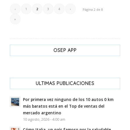
‹
1
2
3
4
›
Página 2 de 8
»
OSEP APP
ULTIMAS PUBLICACIONES
Por primera vez ninguno de los 10 autos 0 km
más baratos está en el Top de ventas del
mercado argentino
10 agosto, 2026 - 4:00 am
Cómo Italia, un país famoso por la saludable