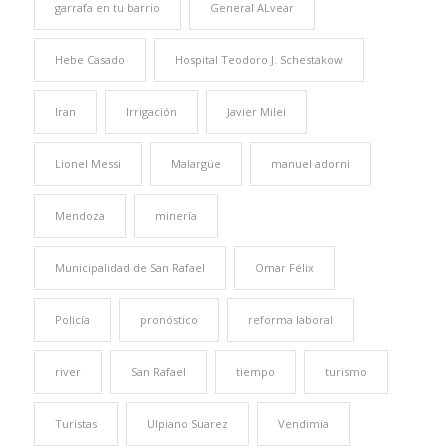
garrafa en tu barrio
General ALvear
Hebe Casado
Hospital Teodoro J. Schestakow
Iran
Irrigación
Javier Milei
Lionel Messi
Malargüe
manuel adorni
Mendoza
minería
Municipalidad de San Rafael
Omar Félix
Policía
pronóstico
reforma laboral
river
San Rafael
tiempo
turismo
Turistas
Ulpiano Suarez
Vendimia