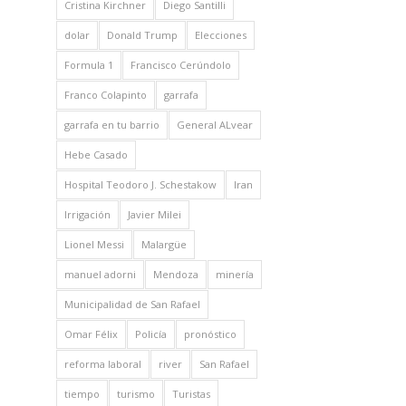
Cristina Kirchner
Diego Santilli
dolar
Donald Trump
Elecciones
Formula 1
Francisco Cerúndolo
Franco Colapinto
garrafa
garrafa en tu barrio
General ALvear
Hebe Casado
Hospital Teodoro J. Schestakow
Iran
Irrigación
Javier Milei
Lionel Messi
Malargüe
manuel adorni
Mendoza
minería
Municipalidad de San Rafael
Omar Félix
Policía
pronóstico
reforma laboral
river
San Rafael
tiempo
turismo
Turistas