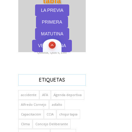
Quinielas, Quini 6, Loto
ETIQUETAS
accidente
AFA
Agenda deportiva
Alfredo Cornejo
asfalto
Capacitación
CCIA
chiqui tapia
Clima
Concejo Deliberante