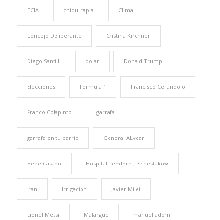
CCIA
chiqui tapia
Clima
Concejo Deliberante
Cristina Kirchner
Diego Santilli
dolar
Donald Trump
Elecciones
Formula 1
Francisco Cerúndolo
Franco Colapinto
garrafa
garrafa en tu barrio
General ALvear
Hebe Casado
Hospital Teodoro J. Schestakow
Iran
Irrigación
Javier Milei
Lionel Messi
Malargüe
manuel adorni