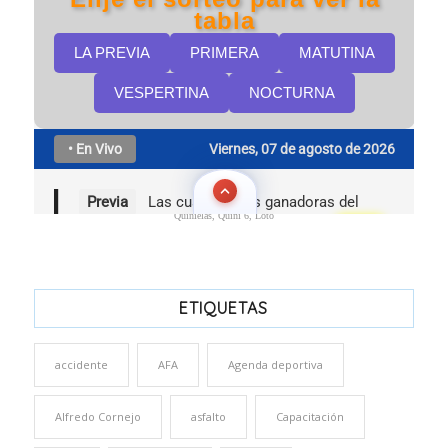
Quinielas, Quini 6, Loto
ETIQUETAS
accidente
AFA
Agenda deportiva
Alfredo Cornejo
asfalto
Capacitación