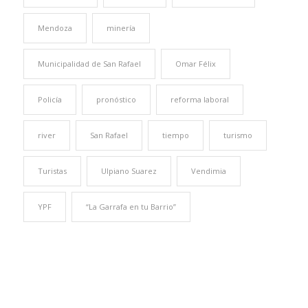
Mendoza
minería
Municipalidad de San Rafael
Omar Félix
Policía
pronóstico
reforma laboral
river
San Rafael
tiempo
turismo
Turistas
Ulpiano Suarez
Vendimia
YPF
“La Garrafa en tu Barrio”