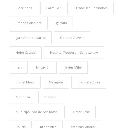
Elecciones
Formula 1
Francisco Cerúndolo
Franco Colapinto
garrafa
garrafa en tu barrio
General ALvear
Hebe Casado
Hospital Teodoro J. Schestakow
Iran
Irrigación
Javier Milei
Lionel Messi
Malargüe
manuel adorni
Mendoza
minería
Municipalidad de San Rafael
Omar Félix
Policía
pronóstico
reforma laboral