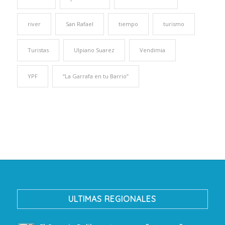
river
San Rafael
tiempo
turismo
Turistas
Ulpiano Suarez
Vendimia
YPF
“La Garrafa en tu Barrio”
ULTIMAS REGIONALES