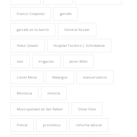
Franco Colapinto
garrafa
garrafa en tu barrio
General ALvear
Hebe Casado
Hospital Teodoro J. Schestakow
Iran
Irrigación
Javier Milei
Lionel Messi
Malargüe
manuel adorni
Mendoza
minería
Municipalidad de San Rafael
Omar Félix
Policía
pronóstico
reforma laboral