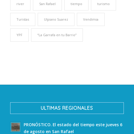
river
San Rafael
tiempo
turismo
Turistas
Ulpiano Suarez
Vendimia
YPF
“La Garrafa en tu Barrio”
ULTIMAS REGIONALES
PRONÓSTICO. El estado del tiempo este jueves 6
de agosto en San Rafael