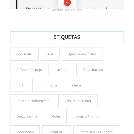
Quinielas, Quini 6, Loto
ETIQUETAS
accidente
AFA
Agenda deportiva
Alfredo Cornejo
asfalto
Capacitación
CCIA
chiqui tapia
Clima
Concejo Deliberante
Cristina Kirchner
Diego Santilli
dolar
Donald Trump
Elecciones
Formula 1
Francisco Cerúndolo