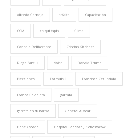
Alfredo Cornejo
asfalto
Capacitación
CCIA
chiqui tapia
Clima
Concejo Deliberante
Cristina Kirchner
Diego Santilli
dolar
Donald Trump
Elecciones
Formula 1
Francisco Cerúndolo
Franco Colapinto
garrafa
garrafa en tu barrio
General ALvear
Hebe Casado
Hospital Teodoro J. Schestakow