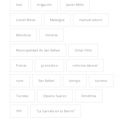
Iran
Irrigación
Javier Milei
Lionel Messi
Malargüe
manuel adorni
Mendoza
minería
Municipalidad de San Rafael
Omar Félix
Policía
pronóstico
reforma laboral
river
San Rafael
tiempo
turismo
Turistas
Ulpiano Suarez
Vendimia
YPF
“La Garrafa en tu Barrio”