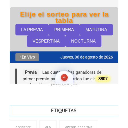
Quinielas, Quini 6, Loto
ETIQUETAS
accidente
AFA
Agenda deportiva