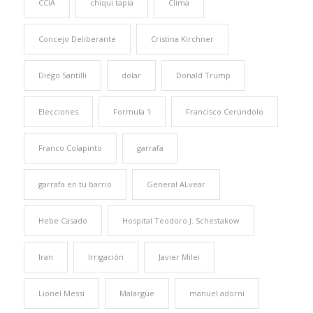
CCIA
chiqui tapia
Clima
Concejo Deliberante
Cristina Kirchner
Diego Santilli
dolar
Donald Trump
Elecciones
Formula 1
Francisco Cerúndolo
Franco Colapinto
garrafa
garrafa en tu barrio
General ALvear
Hebe Casado
Hospital Teodoro J. Schestakow
Iran
Irrigación
Javier Milei
Lionel Messi
Malargüe
manuel adorni