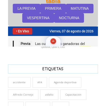
Quinielas, Quini 6, Loto
ETIQUETAS
accidente
AFA
Agenda deportiva
Alfredo Cornejo
asfalto
Capacitación