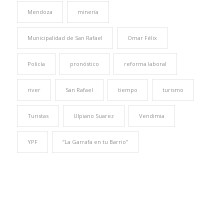
Mendoza
minería
Municipalidad de San Rafael
Omar Félix
Policía
pronóstico
reforma laboral
river
San Rafael
tiempo
turismo
Turistas
Ulpiano Suarez
Vendimia
YPF
“La Garrafa en tu Barrio”