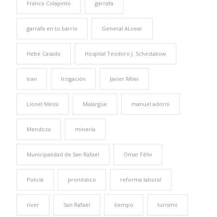
Franco Colapinto
garrafa
garrafa en tu barrio
General ALvear
Hebe Casado
Hospital Teodoro J. Schestakow
Iran
Irrigación
Javier Milei
Lionel Messi
Malargüe
manuel adorni
Mendoza
minería
Municipalidad de San Rafael
Omar Félix
Policía
pronóstico
reforma laboral
river
San Rafael
tiempo
turismo