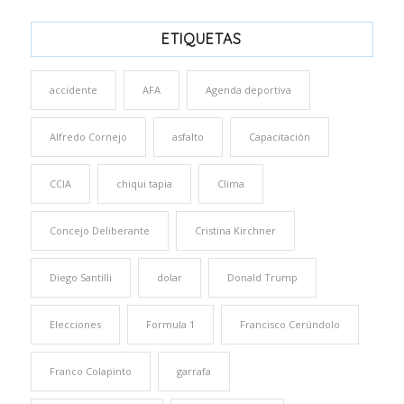
ETIQUETAS
accidente
AFA
Agenda deportiva
Alfredo Cornejo
asfalto
Capacitación
CCIA
chiqui tapia
Clima
Concejo Deliberante
Cristina Kirchner
Diego Santilli
dolar
Donald Trump
Elecciones
Formula 1
Francisco Cerúndolo
Franco Colapinto
garrafa