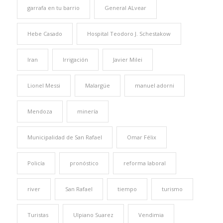
garrafa en tu barrio
General ALvear
Hebe Casado
Hospital Teodoro J. Schestakow
Iran
Irrigación
Javier Milei
Lionel Messi
Malargüe
manuel adorni
Mendoza
minería
Municipalidad de San Rafael
Omar Félix
Policía
pronóstico
reforma laboral
river
San Rafael
tiempo
turismo
Turistas
Ulpiano Suarez
Vendimia