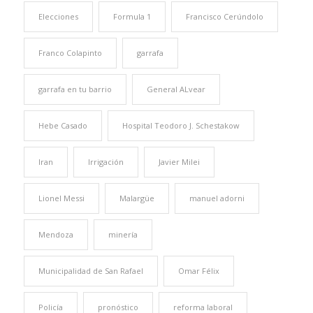
Elecciones
Formula 1
Francisco Cerúndolo
Franco Colapinto
garrafa
garrafa en tu barrio
General ALvear
Hebe Casado
Hospital Teodoro J. Schestakow
Iran
Irrigación
Javier Milei
Lionel Messi
Malargüe
manuel adorni
Mendoza
minería
Municipalidad de San Rafael
Omar Félix
Policía
pronóstico
reforma laboral