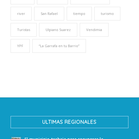
river
San Rafael
tiempo
turismo
Turistas
Ulpiano Suarez
Vendimia
YPF
“La Garrafa en tu Barrio”
ULTIMAS REGIONALES