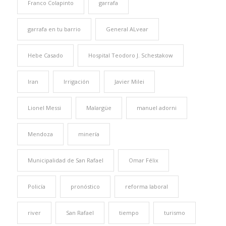
Franco Colapinto
garrafa
garrafa en tu barrio
General ALvear
Hebe Casado
Hospital Teodoro J. Schestakow
Iran
Irrigación
Javier Milei
Lionel Messi
Malargüe
manuel adorni
Mendoza
minería
Municipalidad de San Rafael
Omar Félix
Policía
pronóstico
reforma laboral
river
San Rafael
tiempo
turismo