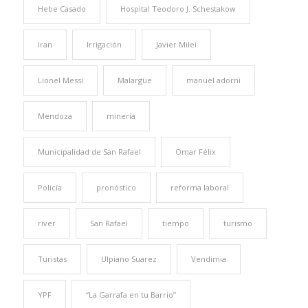
Hebe Casado
Hospital Teodoro J. Schestakow
Iran
Irrigación
Javier Milei
Lionel Messi
Malargüe
manuel adorni
Mendoza
minería
Municipalidad de San Rafael
Omar Félix
Policía
pronóstico
reforma laboral
river
San Rafael
tiempo
turismo
Turistas
Ulpiano Suarez
Vendimia
YPF
“La Garrafa en tu Barrio”