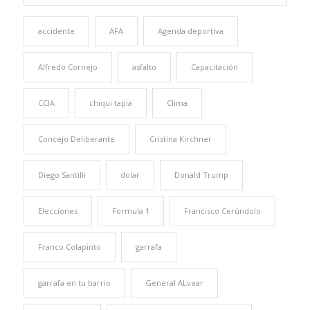
accidente
AFA
Agenda deportiva
Alfredo Cornejo
asfalto
Capacitación
CCIA
chiqui tapia
Clima
Concejo Deliberante
Cristina Kirchner
Diego Santilli
dolar
Donald Trump
Elecciones
Formula 1
Francisco Cerúndolo
Franco Colapinto
garrafa
garrafa en tu barrio
General ALvear