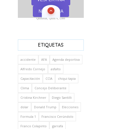
Quinielas, Quini 6, Loto
ETIQUETAS
accidente
AFA
Agenda deportiva
Alfredo Cornejo
asfalto
Capacitación
CCIA
chiqui tapia
Clima
Concejo Deliberante
Cristina Kirchner
Diego Santilli
dolar
Donald Trump
Elecciones
Formula 1
Francisco Cerúndolo
Franco Colapinto
garrafa