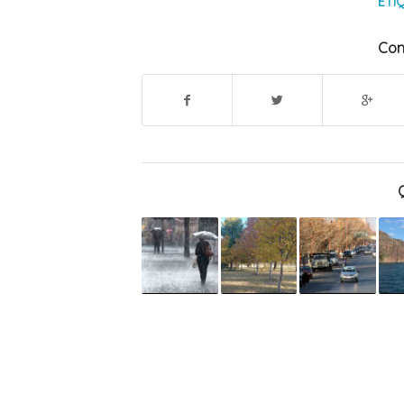
ETI
Com