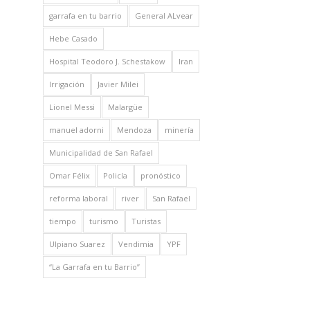
garrafa en tu barrio
General ALvear
Hebe Casado
Hospital Teodoro J. Schestakow
Iran
Irrigación
Javier Milei
Lionel Messi
Malargüe
manuel adorni
Mendoza
minería
Municipalidad de San Rafael
Omar Félix
Policía
pronóstico
reforma laboral
river
San Rafael
tiempo
turismo
Turistas
Ulpiano Suarez
Vendimia
YPF
“La Garrafa en tu Barrio”