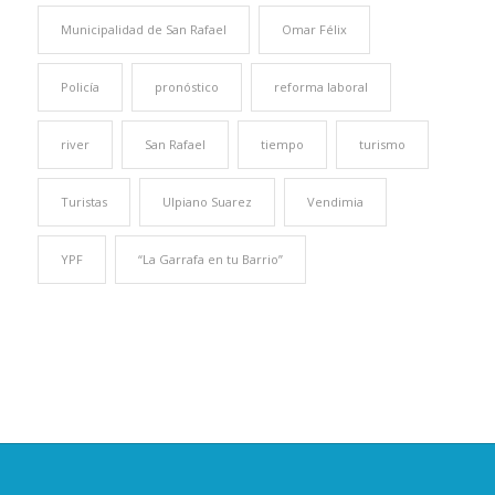
Municipalidad de San Rafael
Omar Félix
Policía
pronóstico
reforma laboral
river
San Rafael
tiempo
turismo
Turistas
Ulpiano Suarez
Vendimia
YPF
“La Garrafa en tu Barrio”