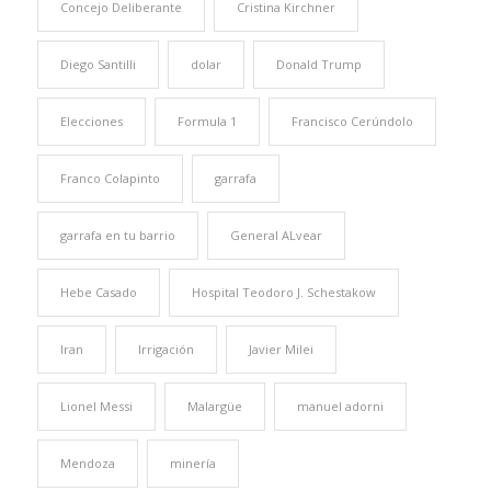
Concejo Deliberante
Cristina Kirchner
Diego Santilli
dolar
Donald Trump
Elecciones
Formula 1
Francisco Cerúndolo
Franco Colapinto
garrafa
garrafa en tu barrio
General ALvear
Hebe Casado
Hospital Teodoro J. Schestakow
Iran
Irrigación
Javier Milei
Lionel Messi
Malargüe
manuel adorni
Mendoza
minería