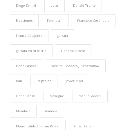
Diego Santilli
dolar
Donald Trump
Elecciones
Formula 1
Francisco Cerúndolo
Franco Colapinto
garrafa
garrafa en tu barrio
General ALvear
Hebe Casado
Hospital Teodoro J. Schestakow
Iran
Irrigación
Javier Milei
Lionel Messi
Malargüe
manuel adorni
Mendoza
minería
Municipalidad de San Rafael
Omar Félix