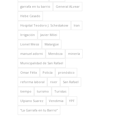
garrafa en tu barrio
General ALvear
Hebe Casado
Hospital Teodoro J. Schestakow
Iran
Irrigación
Javier Milei
Lionel Messi
Malargüe
manuel adorni
Mendoza
minería
Municipalidad de San Rafael
Omar Félix
Policía
pronóstico
reforma laboral
river
San Rafael
tiempo
turismo
Turistas
Ulpiano Suarez
Vendimia
YPF
“La Garrafa en tu Barrio”