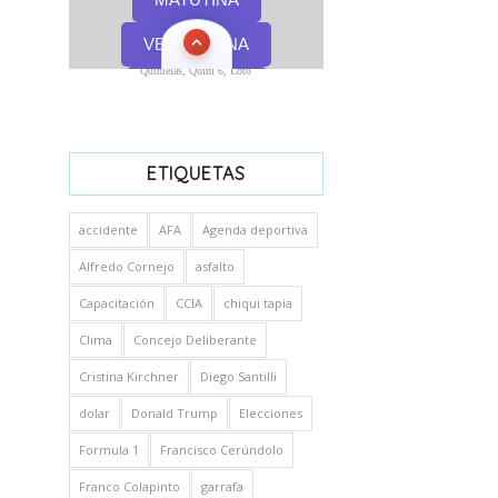
Quinielas, Quini 6, Loto
ETIQUETAS
accidente
AFA
Agenda deportiva
Alfredo Cornejo
asfalto
Capacitación
CCIA
chiqui tapia
Clima
Concejo Deliberante
Cristina Kirchner
Diego Santilli
dolar
Donald Trump
Elecciones
Formula 1
Francisco Cerúndolo
Franco Colapinto
garrafa