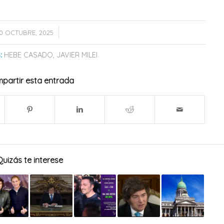
/
0 OCTUBRE, 2025
:
HEBE CASADO
,
JAVIER MILEI
partir esta entrada
Quizás te interese