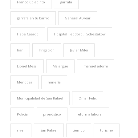
Franco Colapinto
garrafa
garrafa en tu barrio
General ALvear
Hebe Casado
Hospital Teodoro J. Schestakow
Iran
Irrigación
Javier Milei
Lionel Messi
Malargüe
manuel adorni
Mendoza
minería
Municipalidad de San Rafael
Omar Félix
Policía
pronóstico
reforma laboral
river
San Rafael
tiempo
turismo