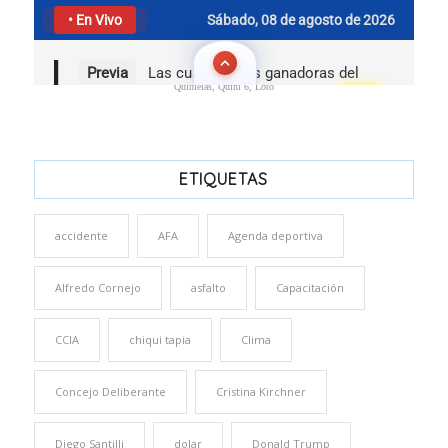
Quinielas, Quini 6, Loto
ETIQUETAS
accidente
AFA
Agenda deportiva
Alfredo Cornejo
asfalto
Capacitación
CCIA
chiqui tapia
Clima
Concejo Deliberante
Cristina Kirchner
Diego Santilli
dolar
Donald Trump