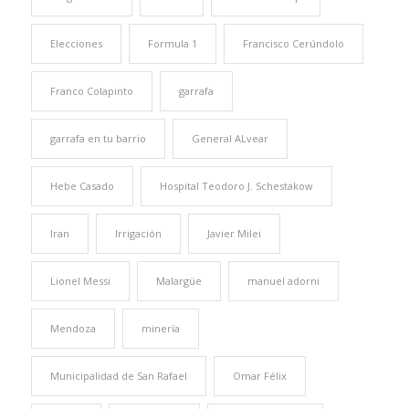
Elecciones
Formula 1
Francisco Cerúndolo
Franco Colapinto
garrafa
garrafa en tu barrio
General ALvear
Hebe Casado
Hospital Teodoro J. Schestakow
Iran
Irrigación
Javier Milei
Lionel Messi
Malargüe
manuel adorni
Mendoza
minería
Municipalidad de San Rafael
Omar Félix