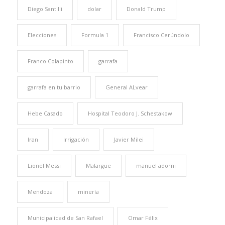
Diego Santilli
dolar
Donald Trump
Elecciones
Formula 1
Francisco Cerúndolo
Franco Colapinto
garrafa
garrafa en tu barrio
General ALvear
Hebe Casado
Hospital Teodoro J. Schestakow
Iran
Irrigación
Javier Milei
Lionel Messi
Malargüe
manuel adorni
Mendoza
minería
Municipalidad de San Rafael
Omar Félix