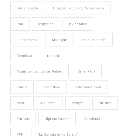
Hebe Casado
Hospital Teodoro J. Schestakow
Iran
Irrigación
Javier Milei
Lionel Messi
Malargüe
manuel adorni
Mendoza
minería
Municipalidad de San Rafael
Omar Félix
Policía
pronóstico
reforma laboral
river
San Rafael
tiempo
turismo
Turistas
Ulpiano Suarez
Vendimia
YPF
“La Garrafa en tu Barrio”