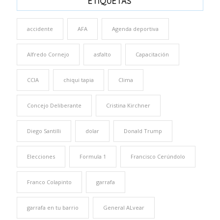
ETIQUETAS
accidente
AFA
Agenda deportiva
Alfredo Cornejo
asfalto
Capacitación
CCIA
chiqui tapia
Clima
Concejo Deliberante
Cristina Kirchner
Diego Santilli
dolar
Donald Trump
Elecciones
Formula 1
Francisco Cerúndolo
Franco Colapinto
garrafa
garrafa en tu barrio
General ALvear