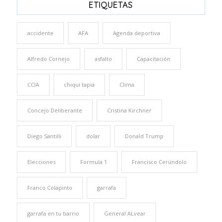
ETIQUETAS
accidente
AFA
Agenda deportiva
Alfredo Cornejo
asfalto
Capacitación
CCIA
chiqui tapia
Clima
Concejo Deliberante
Cristina Kirchner
Diego Santilli
dolar
Donald Trump
Elecciones
Formula 1
Francisco Cerúndolo
Franco Colapinto
garrafa
garrafa en tu barrio
General ALvear