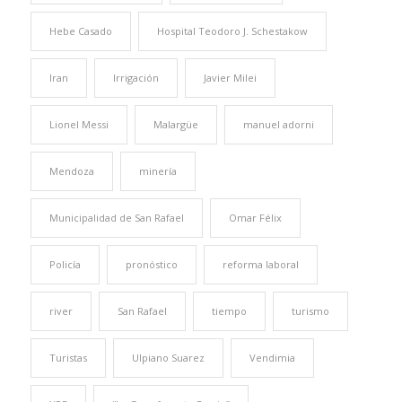
Hebe Casado
Hospital Teodoro J. Schestakow
Iran
Irrigación
Javier Milei
Lionel Messi
Malargüe
manuel adorni
Mendoza
minería
Municipalidad de San Rafael
Omar Félix
Policía
pronóstico
reforma laboral
river
San Rafael
tiempo
turismo
Turistas
Ulpiano Suarez
Vendimia