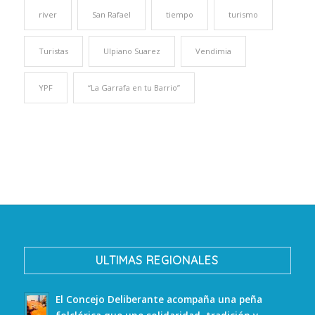
river
San Rafael
tiempo
turismo
Turistas
Ulpiano Suarez
Vendimia
YPF
“La Garrafa en tu Barrio”
ULTIMAS REGIONALES
El Concejo Deliberante acompaña una peña