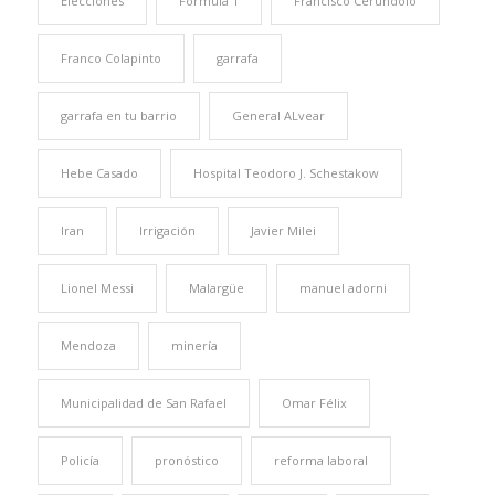
Elecciones
Formula 1
Francisco Cerúndolo
Franco Colapinto
garrafa
garrafa en tu barrio
General ALvear
Hebe Casado
Hospital Teodoro J. Schestakow
Iran
Irrigación
Javier Milei
Lionel Messi
Malargüe
manuel adorni
Mendoza
minería
Municipalidad de San Rafael
Omar Félix
Policía
pronóstico
reforma laboral