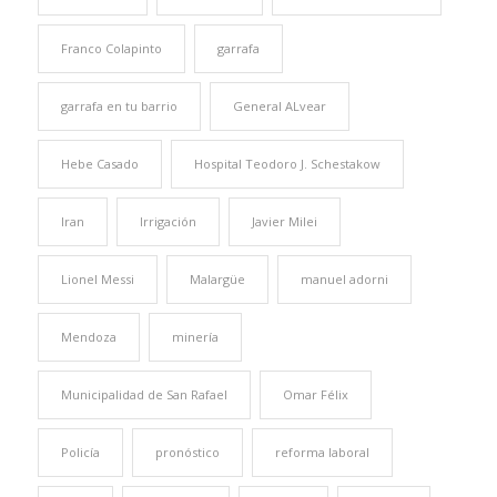
Franco Colapinto
garrafa
garrafa en tu barrio
General ALvear
Hebe Casado
Hospital Teodoro J. Schestakow
Iran
Irrigación
Javier Milei
Lionel Messi
Malargüe
manuel adorni
Mendoza
minería
Municipalidad de San Rafael
Omar Félix
Policía
pronóstico
reforma laboral