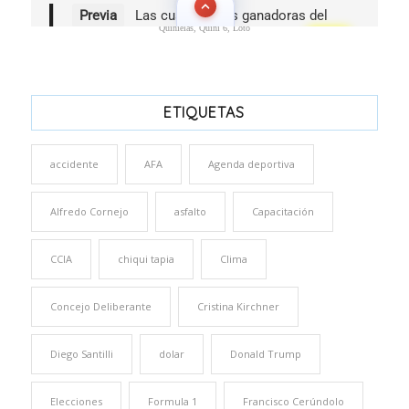
Quinielas, Quini 6, Loto
ETIQUETAS
accidente
AFA
Agenda deportiva
Alfredo Cornejo
asfalto
Capacitación
CCIA
chiqui tapia
Clima
Concejo Deliberante
Cristina Kirchner
Diego Santilli
dolar
Donald Trump
Elecciones
Formula 1
Francisco Cerúndolo