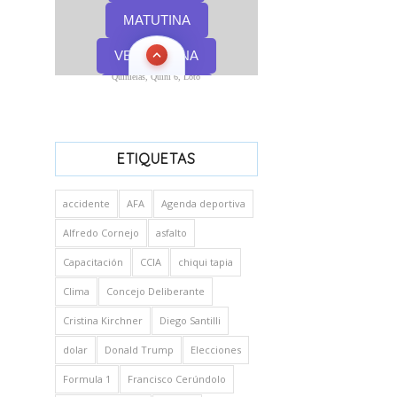
Quinielas, Quini 6, Loto
ETIQUETAS
accidente
AFA
Agenda deportiva
Alfredo Cornejo
asfalto
Capacitación
CCIA
chiqui tapia
Clima
Concejo Deliberante
Cristina Kirchner
Diego Santilli
dolar
Donald Trump
Elecciones
Formula 1
Francisco Cerúndolo