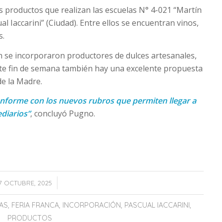
s productos que realizan las escuelas N° 4-021 “Martín
al Iaccarini” (Ciudad). Entre ellos se encuentran vinos,
s.
n se incorporaron productores de dulces artesanales,
este fin de semana también hay una excelente propuesta
de la Madre.
nforme con los nuevos rubros que permiten llegar a
diarios”
, concluyó Pugno.
/
17 OCTUBRE, 2025
AS
,
FERIA FRANCA
,
INCORPORACIÓN
,
PASCUAL IACCARINI
,
PRODUCTOS