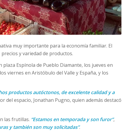
nativa muy importante para la economía familiar. El
precios y variedad de productos.
n plaza Espínola de Pueblo Diamante, los jueves en
os viernes en Aristóbulo del Valle y España, y los
s productos autóctonos, de excelente calidad y a
ador del espacio, Jonathan Pugno, quien además destacó
 las frutillas.
“Estamos en temporada y son furor”
,
uras y también son muy solicitadas”
.