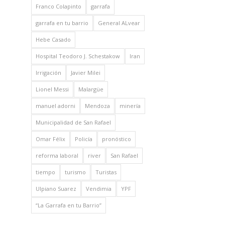
Franco Colapinto
garrafa
garrafa en tu barrio
General ALvear
Hebe Casado
Hospital Teodoro J. Schestakow
Iran
Irrigación
Javier Milei
Lionel Messi
Malargüe
manuel adorni
Mendoza
minería
Municipalidad de San Rafael
Omar Félix
Policía
pronóstico
reforma laboral
river
San Rafael
tiempo
turismo
Turistas
Ulpiano Suarez
Vendimia
YPF
“La Garrafa en tu Barrio”