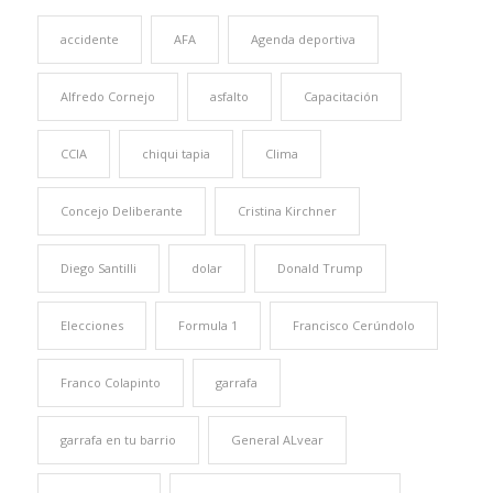
accidente
AFA
Agenda deportiva
Alfredo Cornejo
asfalto
Capacitación
CCIA
chiqui tapia
Clima
Concejo Deliberante
Cristina Kirchner
Diego Santilli
dolar
Donald Trump
Elecciones
Formula 1
Francisco Cerúndolo
Franco Colapinto
garrafa
garrafa en tu barrio
General ALvear