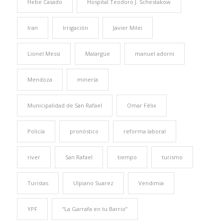
Hebe Casado
Hospital Teodoro J. Schestakow
Iran
Irrigación
Javier Milei
Lionel Messi
Malargüe
manuel adorni
Mendoza
minería
Municipalidad de San Rafael
Omar Félix
Policía
pronóstico
reforma laboral
river
San Rafael
tiempo
turismo
Turistas
Ulpiano Suarez
Vendimia
YPF
“La Garrafa en tu Barrio”