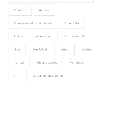
Mendoza
minería
Municipalidad de San Rafael
Omar Félix
Policía
pronóstico
reforma laboral
river
San Rafael
tiempo
turismo
Turistas
Ulpiano Suarez
Vendimia
YPF
“La Garrafa en tu Barrio”