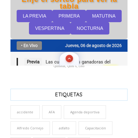
Quinielas, Quini 6, Loto
ETIQUETAS
accidente
AFA
Agenda deportiva
Alfredo Cornejo
asfalto
Capacitación