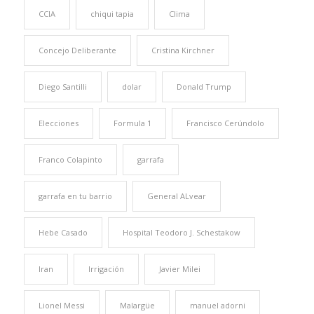
CCIA
chiqui tapia
Clima
Concejo Deliberante
Cristina Kirchner
Diego Santilli
dolar
Donald Trump
Elecciones
Formula 1
Francisco Cerúndolo
Franco Colapinto
garrafa
garrafa en tu barrio
General ALvear
Hebe Casado
Hospital Teodoro J. Schestakow
Iran
Irrigación
Javier Milei
Lionel Messi
Malargüe
manuel adorni