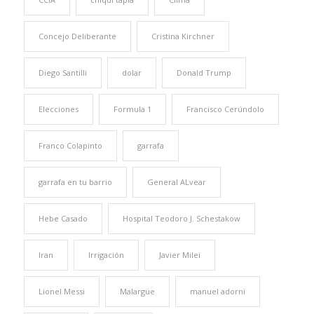
Concejo Deliberante
Cristina Kirchner
Diego Santilli
dolar
Donald Trump
Elecciones
Formula 1
Francisco Cerúndolo
Franco Colapinto
garrafa
garrafa en tu barrio
General ALvear
Hebe Casado
Hospital Teodoro J. Schestakow
Iran
Irrigación
Javier Milei
Lionel Messi
Malargüe
manuel adorni