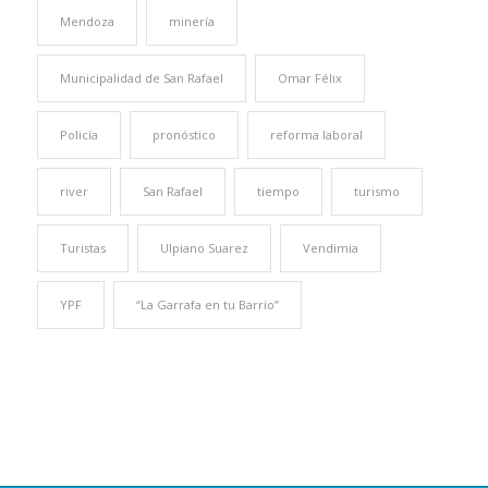
Mendoza
minería
Municipalidad de San Rafael
Omar Félix
Policía
pronóstico
reforma laboral
river
San Rafael
tiempo
turismo
Turistas
Ulpiano Suarez
Vendimia
YPF
“La Garrafa en tu Barrio”