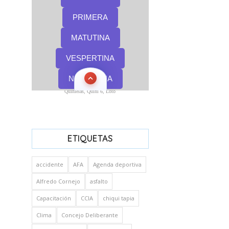
Quinielas, Quini 6, Loto
ETIQUETAS
accidente
AFA
Agenda deportiva
Alfredo Cornejo
asfalto
Capacitación
CCIA
chiqui tapia
Clima
Concejo Deliberante