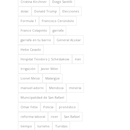
Cristina Kirchner
Diego Santilli
dolar
Donald Trump
Elecciones
Formula 1
Francisco Cerúndolo
Franco Colapinto
garrafa
garrafa en tu barrio
General ALvear
Hebe Casado
Hospital Teodoro J. Schestakow
Iran
Irrigación
Javier Milei
Lionel Messi
Malargüe
manuel adorni
Mendoza
minería
Municipalidad de San Rafael
Omar Félix
Policía
pronóstico
reforma laboral
river
San Rafael
tiempo
turismo
Turistas