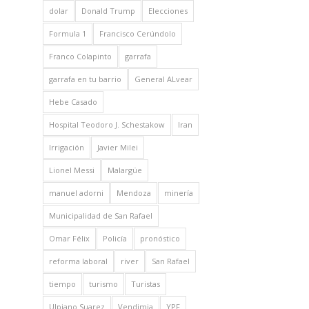
dolar
Donald Trump
Elecciones
Formula 1
Francisco Cerúndolo
Franco Colapinto
garrafa
garrafa en tu barrio
General ALvear
Hebe Casado
Hospital Teodoro J. Schestakow
Iran
Irrigación
Javier Milei
Lionel Messi
Malargüe
manuel adorni
Mendoza
minería
Municipalidad de San Rafael
Omar Félix
Policía
pronóstico
reforma laboral
river
San Rafael
tiempo
turismo
Turistas
Ulpiano Suarez
Vendimia
YPF