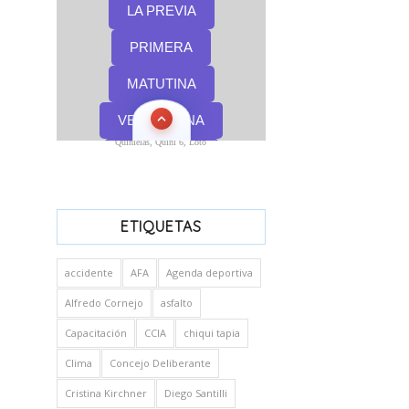
Quinielas, Quini 6, Loto
ETIQUETAS
accidente
AFA
Agenda deportiva
Alfredo Cornejo
asfalto
Capacitación
CCIA
chiqui tapia
Clima
Concejo Deliberante
Cristina Kirchner
Diego Santilli