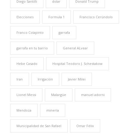
Diego Santilli
dolar
Donald Trump
Elecciones
Formula 1
Francisco Cerúndolo
Franco Colapinto
garrafa
garrafa en tu barrio
General ALvear
Hebe Casado
Hospital Teodoro J. Schestakow
Iran
Irrigación
Javier Milei
Lionel Messi
Malargüe
manuel adorni
Mendoza
minería
Municipalidad de San Rafael
Omar Félix