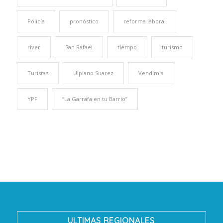
Policía
pronóstico
reforma laboral
river
San Rafael
tiempo
turismo
Turistas
Ulpiano Suarez
Vendimia
YPF
“La Garrafa en tu Barrio”
ULTIMAS REGIONALES