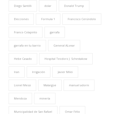
Diego Santilli
dolar
Donald Trump
Elecciones
Formula 1
Francisco Cerúndolo
Franco Colapinto
garrafa
garrafa en tu barrio
General ALvear
Hebe Casado
Hospital Teodoro J. Schestakow
Iran
Irrigación
Javier Milei
Lionel Messi
Malargüe
manuel adorni
Mendoza
minería
Municipalidad de San Rafael
Omar Félix