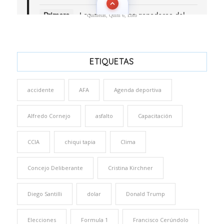
Quinielas, Quini 6, Loto
ETIQUETAS
accidente
AFA
Agenda deportiva
Alfredo Cornejo
asfalto
Capacitación
CCIA
chiqui tapia
Clima
Concejo Deliberante
Cristina Kirchner
Diego Santilli
dolar
Donald Trump
Elecciones
Formula 1
Francisco Cerúndolo