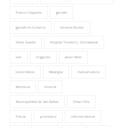
Franco Colapinto
garrafa
garrafa en tu barrio
General ALvear
Hebe Casado
Hospital Teodoro J. Schestakow
Iran
Irrigación
Javier Milei
Lionel Messi
Malargüe
manuel adorni
Mendoza
minería
Municipalidad de San Rafael
Omar Félix
Policía
pronóstico
reforma laboral