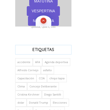
Quinielas, Quini 6, Loto
ETIQUETAS
accidente
AFA
Agenda deportiva
Alfredo Cornejo
asfalto
Capacitación
CCIA
chiqui tapia
Clima
Concejo Deliberante
Cristina Kirchner
Diego Santilli
dolar
Donald Trump
Elecciones