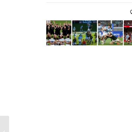
Javier Milei: ”En agosto
del año que viene la