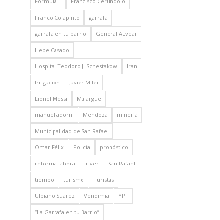
Formula 1
Francisco Cerúndolo
Franco Colapinto
garrafa
garrafa en tu barrio
General ALvear
Hebe Casado
Hospital Teodoro J. Schestakow
Iran
Irrigación
Javier Milei
Lionel Messi
Malargüe
manuel adorni
Mendoza
minería
Municipalidad de San Rafael
Omar Félix
Policía
pronóstico
reforma laboral
river
San Rafael
tiempo
turismo
Turistas
Ulpiano Suarez
Vendimia
YPF
“La Garrafa en tu Barrio”