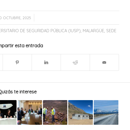
/
0 OCTUBRE, 2025
RSITARIO DE SEGURIDAD PÚBLICA (IUSP)
,
MALARGÜE
,
SEDE
partir esta entrada
Quizás te interese