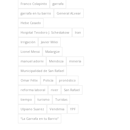
Franco Colapinto
garrafa
garrafa en tu barrio
General ALvear
Hebe Casado
Hospital Teodoro J. Schestakow
Iran
Irrigación
Javier Milei
Lionel Messi
Malargüe
manuel adorni
Mendoza
minería
Municipalidad de San Rafael
Omar Félix
Policía
pronóstico
reforma laboral
river
San Rafael
tiempo
turismo
Turistas
Ulpiano Suarez
Vendimia
YPF
“La Garrafa en tu Barrio”