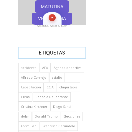
Quinielas, Quini 6, Loto
ETIQUETAS
accidente
AFA
Agenda deportiva
Alfredo Cornejo
asfalto
Capacitación
CCIA
chiqui tapia
Clima
Concejo Deliberante
Cristina Kirchner
Diego Santilli
dolar
Donald Trump
Elecciones
Formula 1
Francisco Cerúndolo