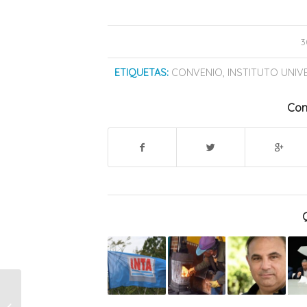
3
ETIQUETAS:
CONVENIO
,
INSTITUTO UNIVE
Com
Comenzó la colocación
de carpeta asfáltica en