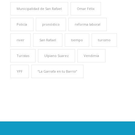
Municipalidad de San Rafael
Omar Félix
Policía
pronóstico
reforma laboral
river
San Rafael
tiempo
turismo
Turistas
Ulpiano Suarez
Vendimia
YPF
“La Garrafa en tu Barrio”