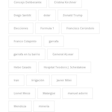
Concejo Deliberante
Cristina Kirchner
Diego Santilli
dolar
Donald Trump
Elecciones
Formula 1
Francisco Cerúndolo
Franco Colapinto
garrafa
garrafa en tu barrio
General ALvear
Hebe Casado
Hospital Teodoro J. Schestakow
Iran
Irrigación
Javier Milei
Lionel Messi
Malargüe
manuel adorni
Mendoza
minería