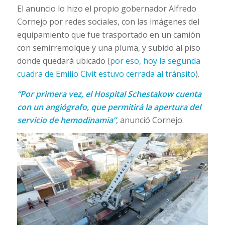
El anuncio lo hizo el propio gobernador Alfredo
Cornejo por redes sociales, con las imágenes del
equipamiento que fue trasportado en un camión
con semirremolque y una pluma, y subido al piso
donde quedará ubicado (
por eso, hoy la segunda
cuadra de Emilio Civit estuvo cerrada al tránsito
).
“Por primera vez, el Hospital Schestakow cuenta
con un angiógrafo, que permitirá la apertura del
servicio de hemodinamia”
, anunció Cornejo.