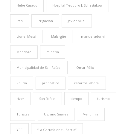
Hebe Casado
Hospital Teodoro J. Schestakow
Iran
Irrigación
Javier Milei
Lionel Messi
Malargüe
manuel adorni
Mendoza
minería
Municipalidad de San Rafael
Omar Félix
Policía
pronóstico
reforma laboral
river
San Rafael
tiempo
turismo
Turistas
Ulpiano Suarez
Vendimia
YPF
“La Garrafa en tu Barrio”