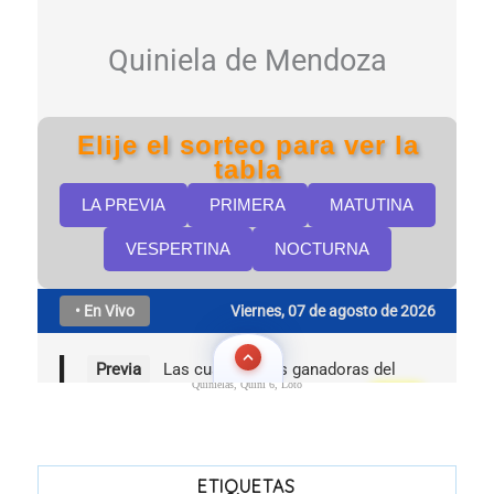
Quinielas, Quini 6, Loto
ETIQUETAS