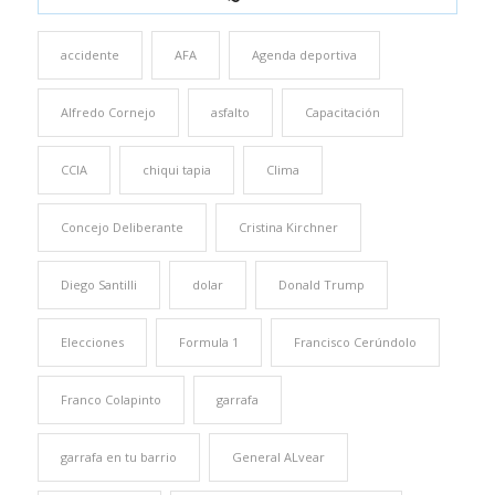
accidente
AFA
Agenda deportiva
Alfredo Cornejo
asfalto
Capacitación
CCIA
chiqui tapia
Clima
Concejo Deliberante
Cristina Kirchner
Diego Santilli
dolar
Donald Trump
Elecciones
Formula 1
Francisco Cerúndolo
Franco Colapinto
garrafa
garrafa en tu barrio
General ALvear