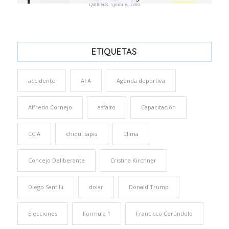
Quinielas, Quini 6, Loto
ETIQUETAS
accidente
AFA
Agenda deportiva
Alfredo Cornejo
asfalto
Capacitación
CCIA
chiqui tapia
Clima
Concejo Deliberante
Cristina Kirchner
Diego Santilli
dolar
Donald Trump
Elecciones
Formula 1
Francisco Cerúndolo