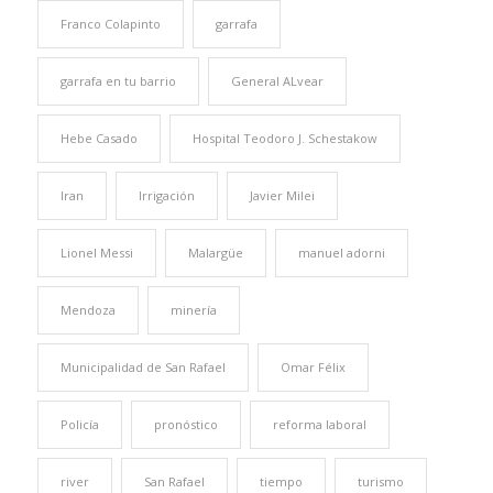
Franco Colapinto
garrafa
garrafa en tu barrio
General ALvear
Hebe Casado
Hospital Teodoro J. Schestakow
Iran
Irrigación
Javier Milei
Lionel Messi
Malargüe
manuel adorni
Mendoza
minería
Municipalidad de San Rafael
Omar Félix
Policía
pronóstico
reforma laboral
river
San Rafael
tiempo
turismo