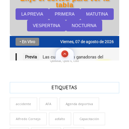
Quinielas, Quini 6, Loto
ETIQUETAS
accidente
AFA
Agenda deportiva
Alfredo Cornejo
asfalto
Capacitación