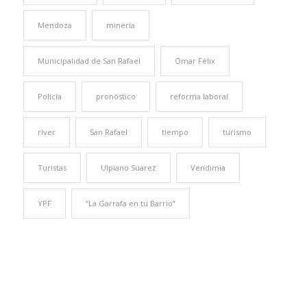
Mendoza
minería
Municipalidad de San Rafael
Omar Félix
Policía
pronóstico
reforma laboral
river
San Rafael
tiempo
turismo
Turistas
Ulpiano Suarez
Vendimia
YPF
“La Garrafa en tu Barrio”