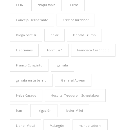
CCIA
chiqui tapia
Clima
Concejo Deliberante
Cristina Kirchner
Diego Santilli
dolar
Donald Trump
Elecciones
Formula 1
Francisco Cerúndolo
Franco Colapinto
garrafa
garrafa en tu barrio
General ALvear
Hebe Casado
Hospital Teodoro J. Schestakow
Iran
Irrigación
Javier Milei
Lionel Messi
Malargüe
manuel adorni