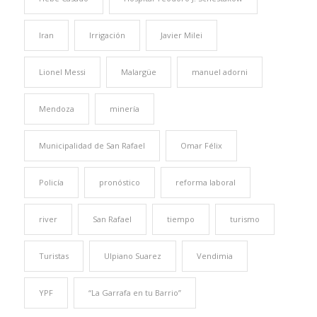
Iran
Irrigación
Javier Milei
Lionel Messi
Malargüe
manuel adorni
Mendoza
minería
Municipalidad de San Rafael
Omar Félix
Policía
pronóstico
reforma laboral
river
San Rafael
tiempo
turismo
Turistas
Ulpiano Suarez
Vendimia
YPF
“La Garrafa en tu Barrio”