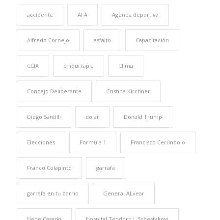
accidente
AFA
Agenda deportiva
Alfredo Cornejo
asfalto
Capacitación
CCIA
chiqui tapia
Clima
Concejo Deliberante
Cristina Kirchner
Diego Santilli
dolar
Donald Trump
Elecciones
Formula 1
Francisco Cerúndolo
Franco Colapinto
garrafa
garrafa en tu barrio
General ALvear
Hebe Casado
Hospital Teodoro J. Schestakow