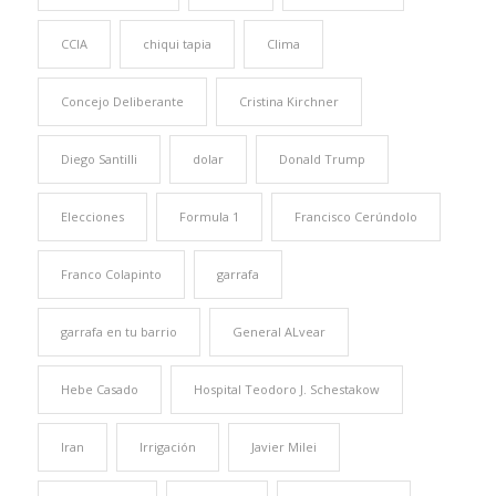
CCIA
chiqui tapia
Clima
Concejo Deliberante
Cristina Kirchner
Diego Santilli
dolar
Donald Trump
Elecciones
Formula 1
Francisco Cerúndolo
Franco Colapinto
garrafa
garrafa en tu barrio
General ALvear
Hebe Casado
Hospital Teodoro J. Schestakow
Iran
Irrigación
Javier Milei