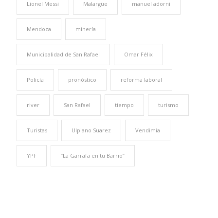
Lionel Messi
Malargüe
manuel adorni
Mendoza
minería
Municipalidad de San Rafael
Omar Félix
Policía
pronóstico
reforma laboral
river
San Rafael
tiempo
turismo
Turistas
Ulpiano Suarez
Vendimia
YPF
“La Garrafa en tu Barrio”