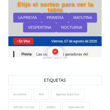
Quinielas, Quini 6, Loto
ETIQUETAS
accidente
AFA
Agenda deportiva
Alfredo Cornejo
asfalto
Capacitación