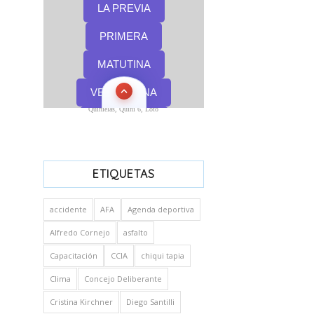
Quinielas, Quini 6, Loto
ETIQUETAS
accidente
AFA
Agenda deportiva
Alfredo Cornejo
asfalto
Capacitación
CCIA
chiqui tapia
Clima
Concejo Deliberante
Cristina Kirchner
Diego Santilli