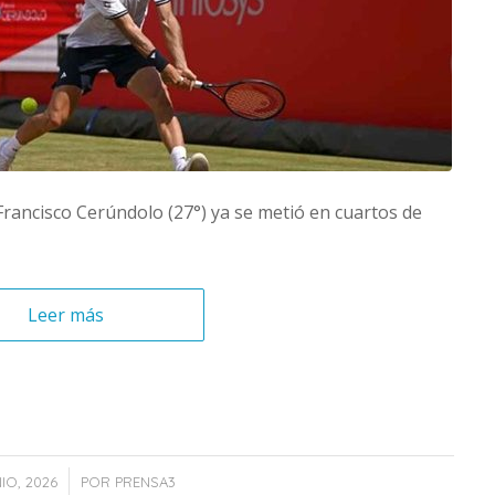
Francisco Cerúndolo (27°) ya se metió en cuartos de
Leer más
/
IO, 2026
POR
PRENSA3