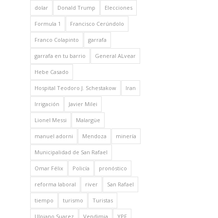
dolar
Donald Trump
Elecciones
Formula 1
Francisco Cerúndolo
Franco Colapinto
garrafa
garrafa en tu barrio
General ALvear
Hebe Casado
Hospital Teodoro J. Schestakow
Iran
Irrigación
Javier Milei
Lionel Messi
Malargüe
manuel adorni
Mendoza
minería
Municipalidad de San Rafael
Omar Félix
Policía
pronóstico
reforma laboral
river
San Rafael
tiempo
turismo
Turistas
Ulpiano Suarez
Vendimia
YPF