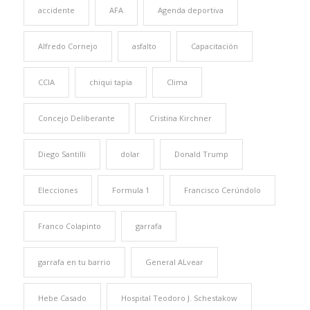
accidente
AFA
Agenda deportiva
Alfredo Cornejo
asfalto
Capacitación
CCIA
chiqui tapia
Clima
Concejo Deliberante
Cristina Kirchner
Diego Santilli
dolar
Donald Trump
Elecciones
Formula 1
Francisco Cerúndolo
Franco Colapinto
garrafa
garrafa en tu barrio
General ALvear
Hebe Casado
Hospital Teodoro J. Schestakow