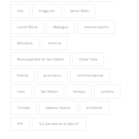
Iran
Irrigación
Javier Milei
Lionel Messi
Malargüe
manuel adorni
Mendoza
minería
Municipalidad de San Rafael
Omar Félix
Policía
pronóstico
reforma laboral
river
San Rafael
tiempo
turismo
Turistas
Ulpiano Suarez
Vendimia
YPF
“La Garrafa en tu Barrio”