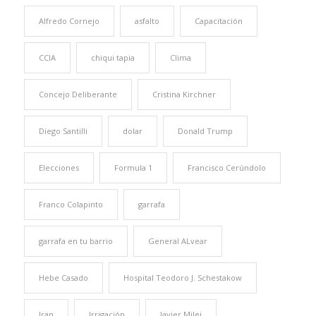
Alfredo Cornejo
asfalto
Capacitación
CCIA
chiqui tapia
Clima
Concejo Deliberante
Cristina Kirchner
Diego Santilli
dolar
Donald Trump
Elecciones
Formula 1
Francisco Cerúndolo
Franco Colapinto
garrafa
garrafa en tu barrio
General ALvear
Hebe Casado
Hospital Teodoro J. Schestakow
Iran
Irrigación
Javier Milei