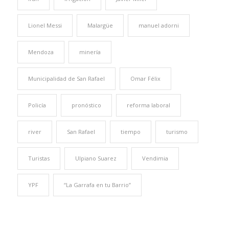
Lionel Messi
Malargüe
manuel adorni
Mendoza
minería
Municipalidad de San Rafael
Omar Félix
Policía
pronóstico
reforma laboral
river
San Rafael
tiempo
turismo
Turistas
Ulpiano Suarez
Vendimia
YPF
“La Garrafa en tu Barrio”