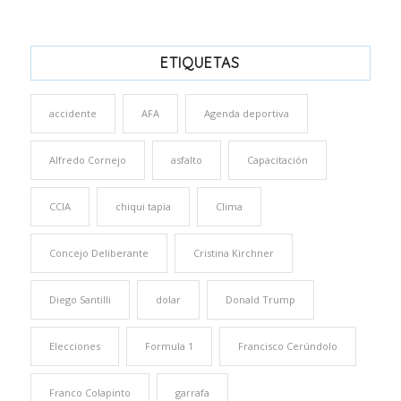
ETIQUETAS
accidente
AFA
Agenda deportiva
Alfredo Cornejo
asfalto
Capacitación
CCIA
chiqui tapia
Clima
Concejo Deliberante
Cristina Kirchner
Diego Santilli
dolar
Donald Trump
Elecciones
Formula 1
Francisco Cerúndolo
Franco Colapinto
garrafa