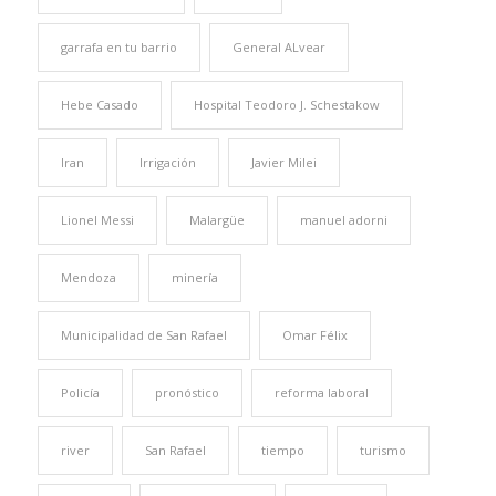
garrafa en tu barrio
General ALvear
Hebe Casado
Hospital Teodoro J. Schestakow
Iran
Irrigación
Javier Milei
Lionel Messi
Malargüe
manuel adorni
Mendoza
minería
Municipalidad de San Rafael
Omar Félix
Policía
pronóstico
reforma laboral
river
San Rafael
tiempo
turismo