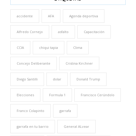
accidente
AFA
Agenda deportiva
Alfredo Cornejo
asfalto
Capacitación
CCIA
chiqui tapia
Clima
Concejo Deliberante
Cristina Kirchner
Diego Santilli
dolar
Donald Trump
Elecciones
Formula 1
Francisco Cerúndolo
Franco Colapinto
garrafa
garrafa en tu barrio
General ALvear