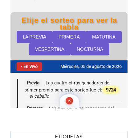
Quinielas, Quini 6, Loto
ETIQUETAS