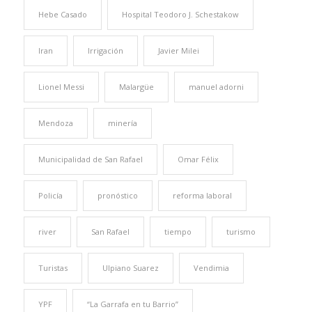
Hebe Casado
Hospital Teodoro J. Schestakow
Iran
Irrigación
Javier Milei
Lionel Messi
Malargüe
manuel adorni
Mendoza
minería
Municipalidad de San Rafael
Omar Félix
Policía
pronóstico
reforma laboral
river
San Rafael
tiempo
turismo
Turistas
Ulpiano Suarez
Vendimia
YPF
“La Garrafa en tu Barrio”