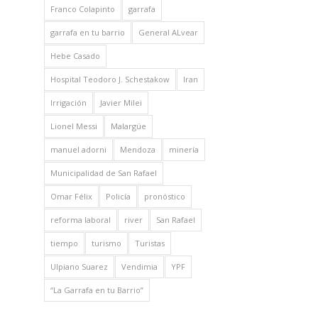
Franco Colapinto
garrafa
garrafa en tu barrio
General ALvear
Hebe Casado
Hospital Teodoro J. Schestakow
Iran
Irrigación
Javier Milei
Lionel Messi
Malargüe
manuel adorni
Mendoza
minería
Municipalidad de San Rafael
Omar Félix
Policía
pronóstico
reforma laboral
river
San Rafael
tiempo
turismo
Turistas
Ulpiano Suarez
Vendimia
YPF
“La Garrafa en tu Barrio”