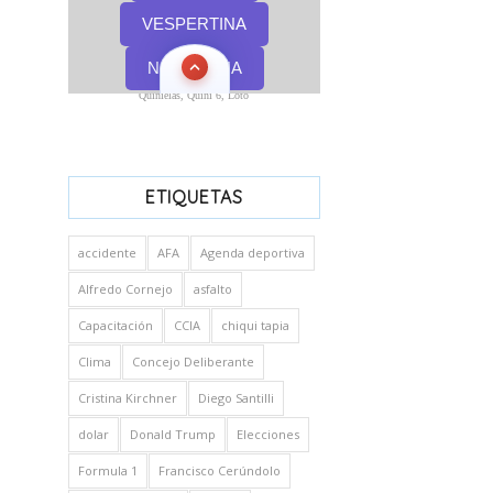
Quinielas, Quini 6, Loto
ETIQUETAS
accidente
AFA
Agenda deportiva
Alfredo Cornejo
asfalto
Capacitación
CCIA
chiqui tapia
Clima
Concejo Deliberante
Cristina Kirchner
Diego Santilli
dolar
Donald Trump
Elecciones
Formula 1
Francisco Cerúndolo