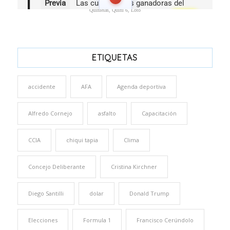
Quinielas, Quini 6, Loto
ETIQUETAS
accidente
AFA
Agenda deportiva
Alfredo Cornejo
asfalto
Capacitación
CCIA
chiqui tapia
Clima
Concejo Deliberante
Cristina Kirchner
Diego Santilli
dolar
Donald Trump
Elecciones
Formula 1
Francisco Cerúndolo