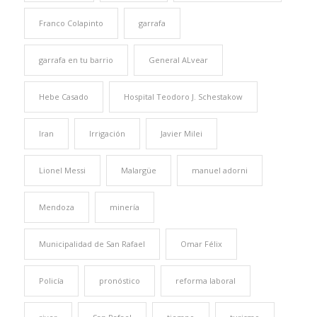
Franco Colapinto
garrafa
garrafa en tu barrio
General ALvear
Hebe Casado
Hospital Teodoro J. Schestakow
Iran
Irrigación
Javier Milei
Lionel Messi
Malargüe
manuel adorni
Mendoza
minería
Municipalidad de San Rafael
Omar Félix
Policía
pronóstico
reforma laboral