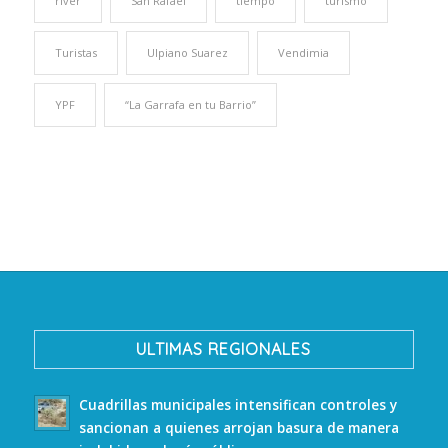
river
San Rafael
tiempo
turismo
Turistas
Ulpiano Suarez
Vendimia
YPF
“La Garrafa en tu Barrio”
ULTIMAS REGIONALES
Cuadrillas municipales intensifican controles y
sancionan a quienes arrojan basura de manera