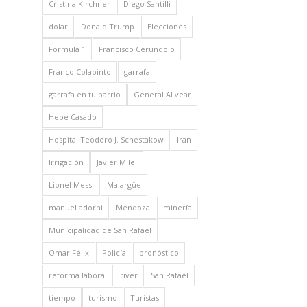
Cristina Kirchner
Diego Santilli
dolar
Donald Trump
Elecciones
Formula 1
Francisco Cerúndolo
Franco Colapinto
garrafa
garrafa en tu barrio
General ALvear
Hebe Casado
Hospital Teodoro J. Schestakow
Iran
Irrigación
Javier Milei
Lionel Messi
Malargüe
manuel adorni
Mendoza
minería
Municipalidad de San Rafael
Omar Félix
Policía
pronóstico
reforma laboral
river
San Rafael
tiempo
turismo
Turistas